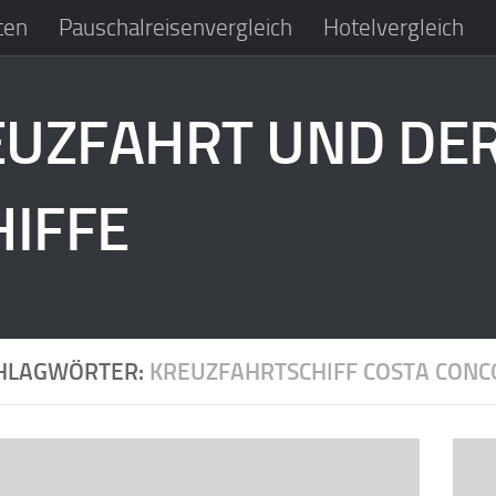
ten
Pauschalreisenvergleich
Hotelvergleich
EUZFAHRT UND DE
IFFE
HLAGWÖRTER:
KREUZFAHRTSCHIFF COSTA CONC