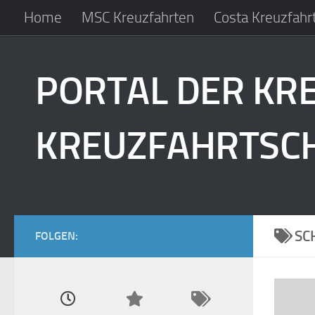
Home
MSC Kreuzfahrten
Costa Kreuzfahr
Zum Inhalt springen
Angebote Flußkreuzfahrten
PORTAL DER KR
KREUZFAHRTSCH
SC
FOLGEN: